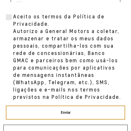
AUTONUNES (CARUARU)
AV JOSE PINHEIRO DOS SANTOS, 658
Aceito os termos da Política de
PINHEIROPOLIS CARUARU, PE 55014--440
(81) 3366-2525
Privacidade.
Autorizo a General Motors a coletar,
armazenar e tratar os meus dados
AUTONUNES (BOA VIAGEM)
pessoais, compartilha-los com sua
Av. Fernando Simões Barbosa, 720
rede de concessionárias, Banco
BOA VIAGEM RECIFE, PE 51020--390
(81) 3366-2525
GMAC e parceiros bem como usá-los
para comunicações por aplicativos
de mensagens instantâneas
(WhatsApp, Telegram, etc.), SMS,
ligações e e-mails nos termos
previstos na Política de Privacidade.
Enviar