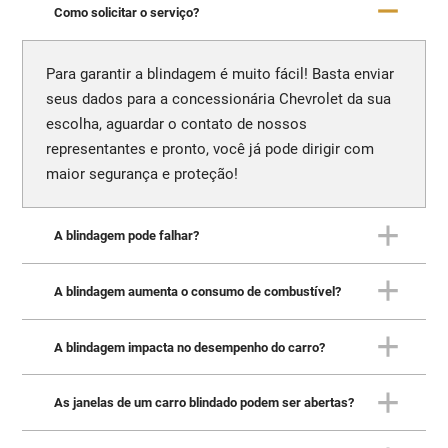
Como solicitar o serviço?
Para garantir a blindagem é muito fácil! Basta enviar
seus dados para a concessionária Chevrolet da sua
escolha, aguardar o contato de nossos
representantes e pronto, você já pode dirigir com
maior segurança e proteção!
A blindagem pode falhar?
A blindagem aumenta o consumo de combustível?
Quando realizada corretamente, a blindagem não
apresenta quaisquer falhas. A Carbon, blindadora
recomendada pela Chevrolet, oferece garantia de 5
A blindagem impacta no desempenho do carro?
Sim. Com o aumento de carga gerado pela
anos para assegurar suporte total.
blindagem - equivalente a dois ou três passageiros
adultos - o consumo de combustível também
As janelas de um carro blindado podem ser abertas?
Devido à carga gerada, a blindagem pode, sim,
aumenta, mas não se preocupe que não é nada
impactar o desempenho do veículo. Por essa razão,